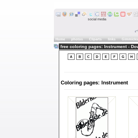
social media
Home
photos
Cliparts
links
Gimmicks
free coloring pages: Instrument - D
A
B
C
D
E
F
G
H
Coloring pages: Instrument