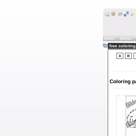
Home
photos
free colorin
A
B
Coloring 