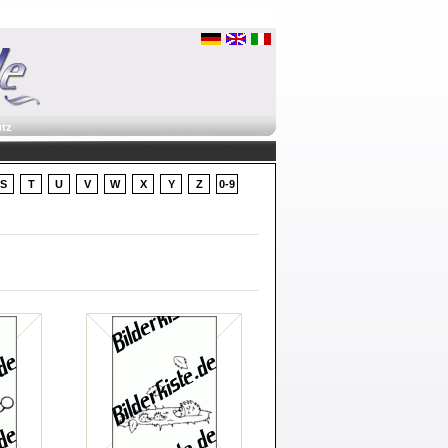
tz
S
T
U
V
W
X
Y
Z
0-9