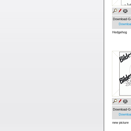
Download-G
Download
Hedgehog
Download-G
Download
new picture