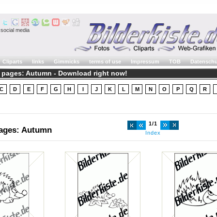
social media
Cliparts
links
Gimmicks
terms of use
Impressum
TOB
Datenschu
g pages: Autumn - Download right now!
C
D
E
F
G
H
I
J
K
L
M
N
O
P
Q
R
1/1
pages: Autumn
Index