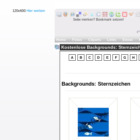
120x600
Hier werben
Seite merken? Bookmark setzen!
Home
Fotos
Cliparts
Links
Extras
Kostenlose Backgrounds: Sternzeiche
A
B
C
D
E
F
G
H
Backgrounds: Sternzeichen