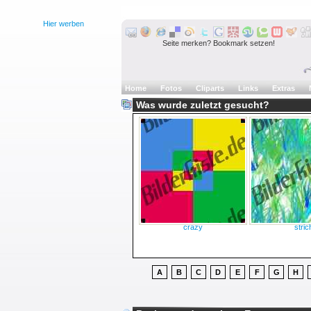
Hier werben
Seite merken? Bookmark setzen!
Home
Fotos
Cliparts
Links
Extras
Was wurde zuletzt gesucht?
crazy
stric
A
B
C
D
E
F
G
H