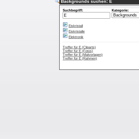
Backgrounds suchen: E
Suchbegriff:
Kategorie:
Eiskristall
Eiskristalle
Elektronik
Treffer für E (Cliparts)
Treffer für E (Fotos)
Treffer für E (Malvorlagen)
Treffer für E (Rahmen)