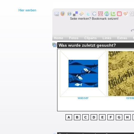
Hier werben
Seite merken? Bookmark setzen!
Home
Fotos
Cliparts
Links
Extras
Was wurde zuletzt gesucht?
wasser
ozea
A
B
C
D
E
F
G
H