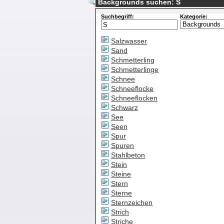
Backgrounds suchen: S
Suchbegriff:
Kategorie:
Salzwasser
Sand
Schmetterling
Schmetterlinge
Schnee
Schneeflocke
Schneeflocken
Schwarz
See
Seen
Spur
Spuren
Stahlbeton
Stein
Steine
Stern
Sterne
Sternzeichen
Strich
Striche