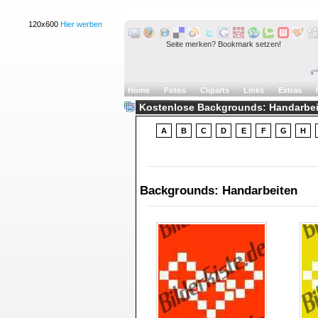
120x600
Hier werben
Seite merken? Bookmark setzen!
Home
Fotos
Cliparts
Links
Extras
Kostenlose Backgrounds: Handarbeit
A
B
C
D
E
F
G
H
Backgrounds: Handarbeiten