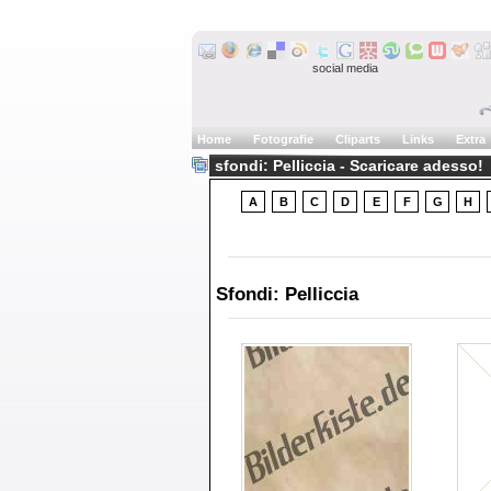
social media
Home
Fotografie
Cliparts
Links
Extra
sfondi: Pelliccia - Scaricare adesso!
A
B
C
D
E
F
G
H
Sfondi: Pelliccia