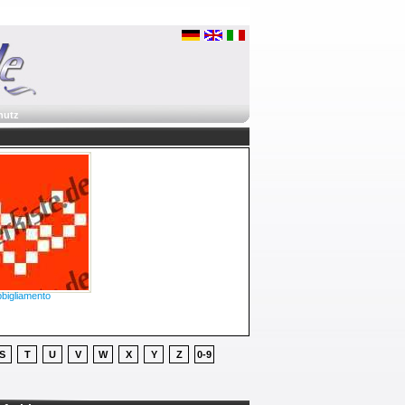
hutz
bbigliamento
S
T
U
V
W
X
Y
Z
0-9