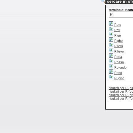
cercare in sf
termine di ricer
Rete
Reti
Riga
Righe
Rilievi
Rilievo
Rosa
Rosso
Rotondo
Rotto
Rugine
risultati per R (cl
risultati per R (c
risultati per R (d
risultati per R (fo