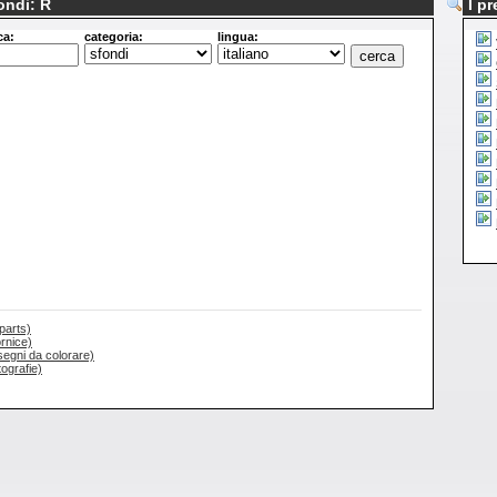
ondi: R
I pr
ca:
categoria:
lingua:
iparts)
ornice)
isegni da colorare)
tografie)