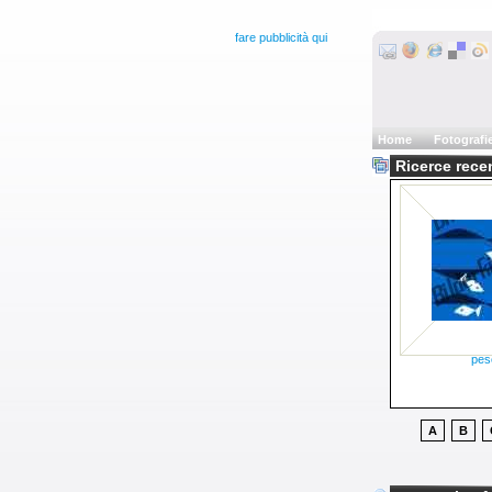
fare pubblicità qui
Home
Fotografi
Ricerce rec
pes
A
B