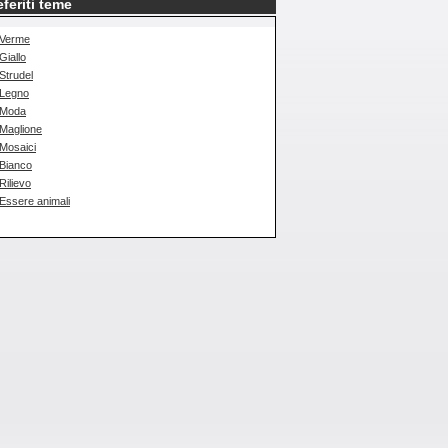
eferiti teme
Verme
Giallo
Strudel
Legno
Moda
Maglione
Mosaici
Bianco
Rilievo
Essere animali