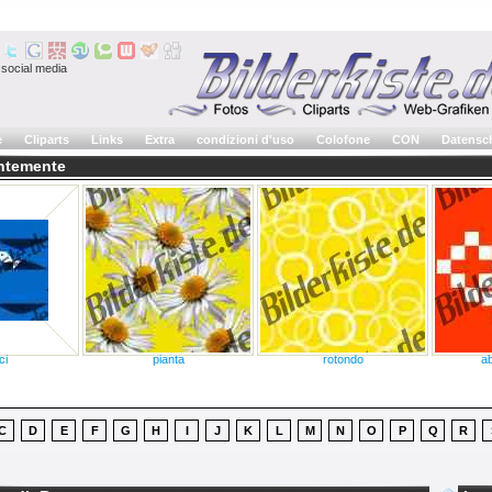
social media
e
Cliparts
Links
Extra
condizioni d'uso
Colofone
CON
Datensc
entemente
ci
pianta
rotondo
a
C
D
E
F
G
H
I
J
K
L
M
N
O
P
Q
R