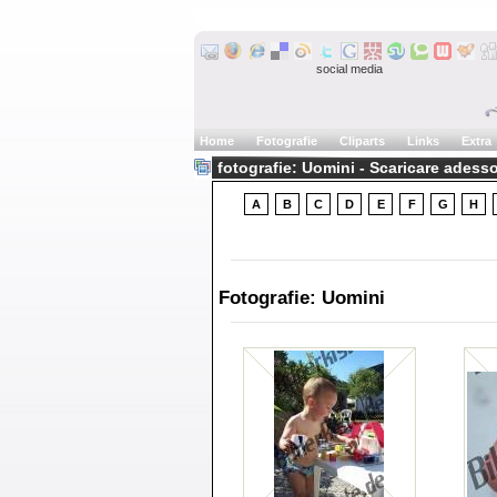
social media
Home
Fotografie
Cliparts
Links
Extra
fotografie: Uomini - Scaricare adess
A
B
C
D
E
F
G
H
Fotografie: Uomini