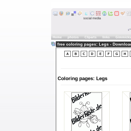
social media
Home
photos
Cliparts
links
Gimmicks
free coloring pages: Legs - Downloa
A
B
C
D
E
F
G
H
Coloring pages: Legs