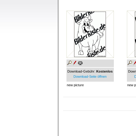
Download-Gebühr:
Kostenlos
Down
Download-Seite öffnen
D
new picture
new p