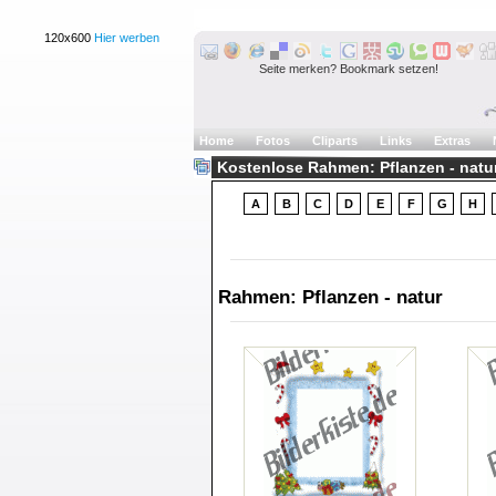
120x600
Hier werben
Seite merken? Bookmark setzen!
Home
Fotos
Cliparts
Links
Extras
Kostenlose Rahmen: Pflanzen - natur
A
B
C
D
E
F
G
H
Rahmen: Pflanzen - natur