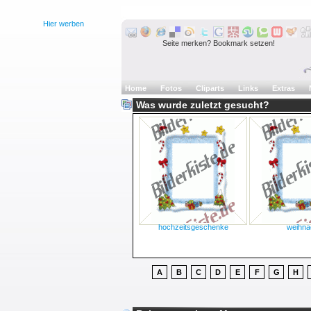
Hier werben
Seite merken? Bookmark setzen!
Home
Fotos
Cliparts
Links
Extras
Was wurde zuletzt gesucht?
hochzeitsgeschenke
weihna
A
B
C
D
E
F
G
H