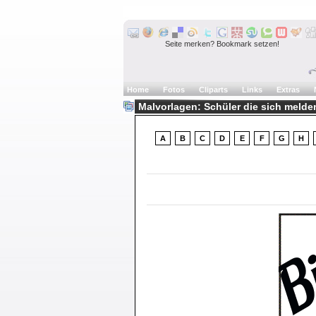
Seite merken? Bookmark setzen!
Home
Fotos
Cliparts
Links
Extras
Malvorlagen: Schüler die sich melde
A
B
C
D
E
F
G
H