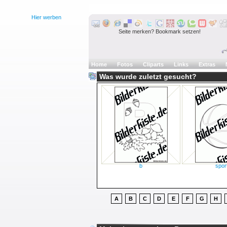
Hier werben
Seite merken? Bookmark setzen!
Home
Fotos
Cliparts
Links
Extras
Was wurde zuletzt gesucht?
b
spor
A
B
C
D
E
F
G
H