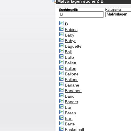
Malvorlagen suchen: B
Suchbegriff:
Kategorie:
B
Babies
Baby
Babys
Baguette
Ball
Bälle
Ballett
Ballon
Ballone
Ballons
Banane
Bananen
Band
Bänder
Bär
Bären
Bart
Bärte
Basketball