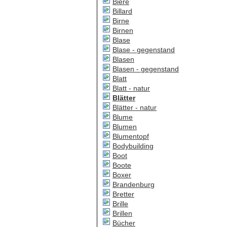
Biere
Billard
Birne
Birnen
Blase
Blase - gegenstand
Blasen
Blasen - gegenstand
Blatt
Blatt - natur
Blätter
Blätter - natur
Blume
Blumen
Blumentopf
Bodybuilding
Boot
Boote
Boxer
Brandenburg
Bretter
Brille
Brillen
Bücher