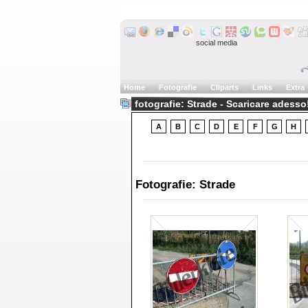
social media
Home
Fotografie
Cliparts
Links
Extra
fotografie: Strade - Scaricare adesso
A
B
C
D
E
F
G
H
Fotografie: Strade