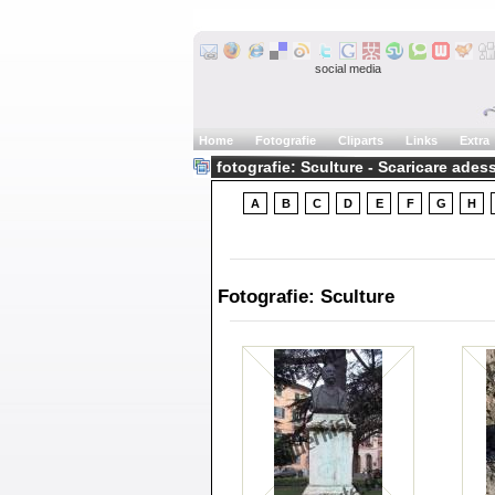
social media
Home
Fotografie
Cliparts
Links
Extra
fotografie: Sculture - Scaricare ades
A
B
C
D
E
F
G
H
Fotografie: Sculture