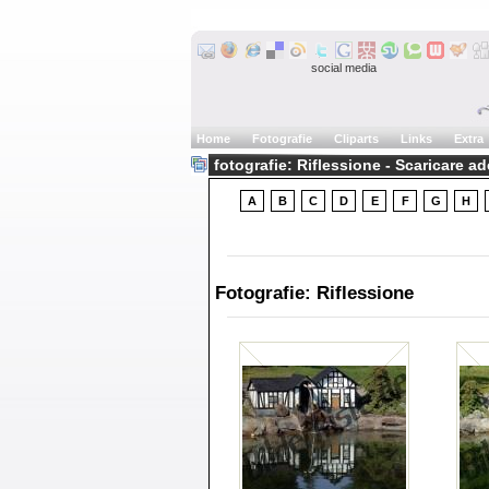
social media
Home
Fotografie
Cliparts
Links
Extra
fotografie: Riflessione - Scaricare a
A
B
C
D
E
F
G
H
Fotografie: Riflessione