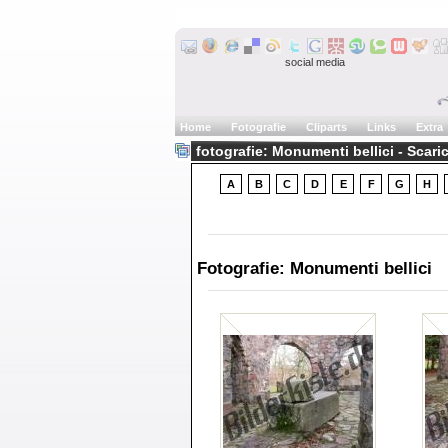
social media
Home
Fotografie
Cliparts
Links
Extra
fotografie: Monumenti bellici - Scari
A
B
C
D
E
F
G
H
Fotografie: Monumenti bellici