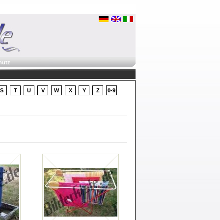
hutz
S
T
U
V
W
X
Y
Z
0-9