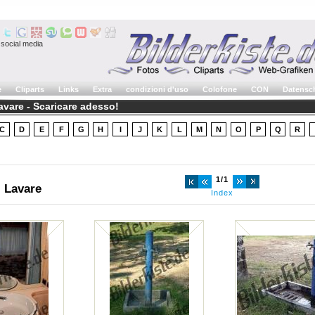
social media
e
Cliparts
Links
Extra
condizioni d'uso
Colofone
CON
Datensc
avare - Scaricare adesso!
C
D
E
F
G
H
I
J
K
L
M
N
O
P
Q
R
1/1
: Lavare
Index