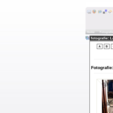
Home
Fotografi
fotografie: L
A
B
Fotografie