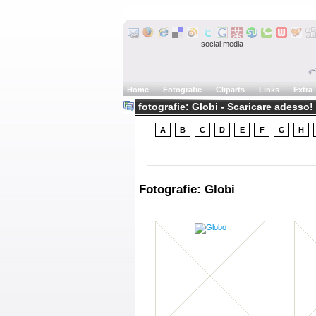
social media
Home
Fotografie
Cliparts
Links
Extra
fotografie: Globi - Scaricare adesso!
A
B
C
D
E
F
G
H
Fotografie: Globi