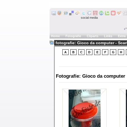
social media
Home
Fotografie
Cliparts
Links
Extra
fotografie: Gioco da computer - Scar
A
B
C
D
E
F
G
H
Fotografie: Gioco da computer