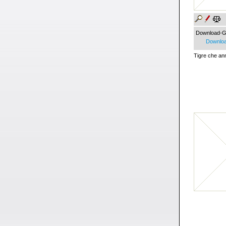
Download-G
Downloa
Tigre che ann