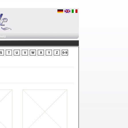
hutz
S
T
U
V
W
X
Y
Z
0-9