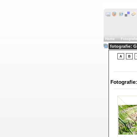
Home
Fotografi
fotografie: G
A
B
Fotografie: