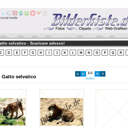
social media
e
Cliparts
Links
Extra
condizioni d'uso
Colofone
CON
Datensc
atto selvatico - Scaricare adesso!
C
D
E
F
G
H
I
J
K
L
M
N
O
P
Q
R
1/1
 Gatto selvatico
Index