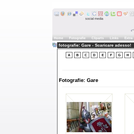
social media
Home
Fotografie
Cliparts
Links
Extra
fotografie: Gare - Scaricare adesso!
A
B
C
D
E
F
G
H
Fotografie: Gare