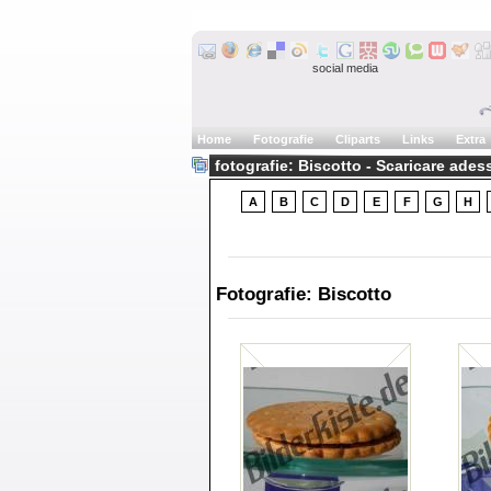
social media
Home
Fotografie
Cliparts
Links
Extra
fotografie: Biscotto - Scaricare ades
A
B
C
D
E
F
G
H
Fotografie: Biscotto