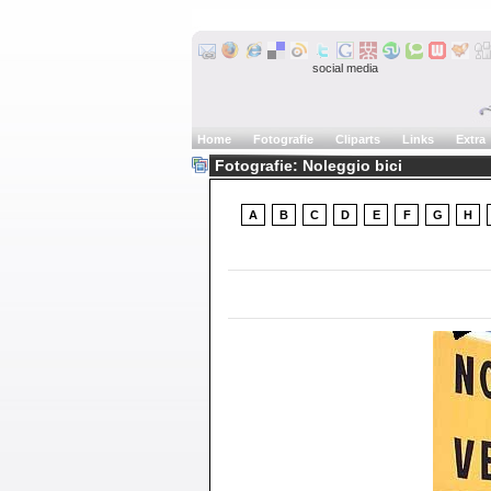
social media
Home
Fotografie
Cliparts
Links
Extra
Fotografie: Noleggio bici
A
B
C
D
E
F
G
H