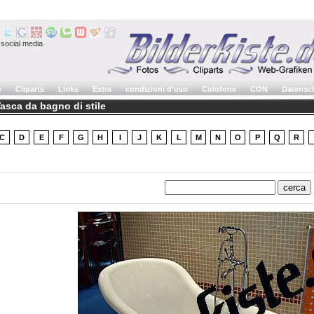
social media
e
Cliparts
Links
Extra
condizioni d'uso
Colofone
CON
Datensc
Vasca da bagno di stile
C
D
E
F
G
H
I
J
K
L
M
N
O
P
Q
R