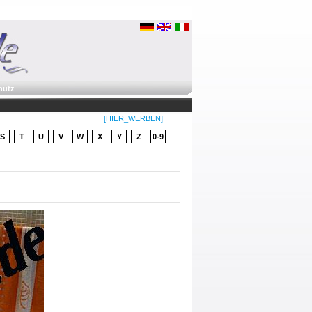
hutz
[HIER_WERBEN]
S
T
U
V
W
X
Y
Z
0-9