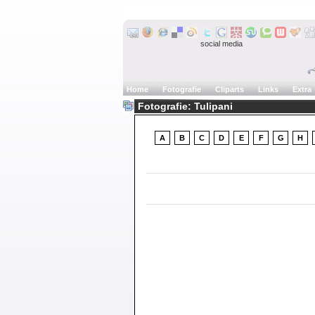
social media
Home
Fotografie
Cliparts
Links
Extra
Fotografie: Tulipani
A
B
C
D
E
F
G
H