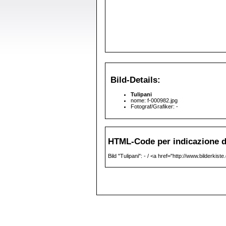
Bild-Details:
Tulipani
nome: f-000982.jpg
Fotograf/Grafiker: -
HTML-Code per indicazione de
Bild "Tulipani": - / <a href="http://www.bilderkist