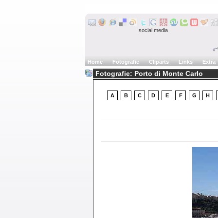
social media
Home
Fotografie
Cliparts
Links
Extra
Fotografie: Porto di Monte Carlo
A
B
C
D
E
F
G
H