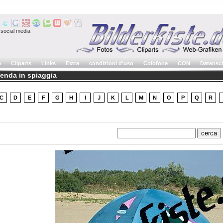
social media
e
Cliparts
Links
Extra
condizioni d'uso
Colofone
CON
Datensc
Tenda in spiaggia
C
D
E
F
G
H
I
J
K
L
M
N
O
P
Q
R