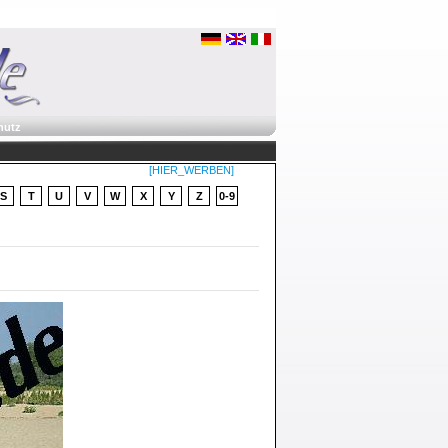
hutz
[HIER_WERBEN]
S
T
U
V
W
X
Y
Z
0-9