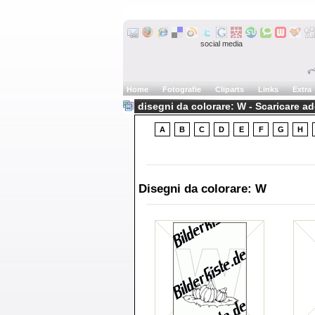
social media
Home
Fotografie
Cliparts
Links
Extra
disegni da colorare: W - Scaricare a
A
B
C
D
E
F
G
H
Disegni da colorare: W