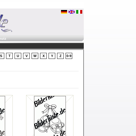
hutz
S
T
U
V
W
X
Y
Z
0-9