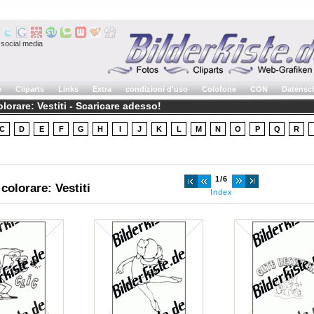
social media
e
Cliparts
Links
Extra
condizioni d'uso
Colofone
CON
Datensc
lorare: Vestiti - Scaricare adesso!
C
D
E
F
G
H
I
J
K
L
M
N
O
P
Q
R
1/6
colorare: Vestiti
Index