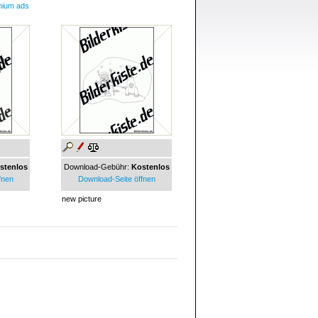
mium ads
stenlos
Download-Gebühr:
Kostenlos
fnen
Download-Seite öffnen
new picture