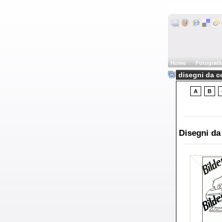
Home
Fotografi
disegni da co
A
B
Disegni da 