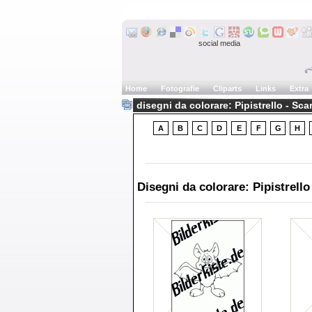
social media
Home
Fotografie
Cliparts
Links
Extra
disegni da colorare: Pipistrello - Sc
A
B
C
D
E
F
G
H
Disegni da colorare: Pipistrello