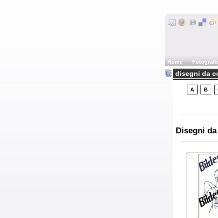
Home
Fotografi
disegni da co
A
B
Disegni da