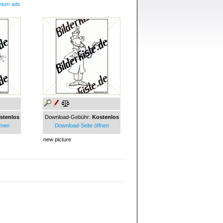
mium ads
stenlos
Download-Gebühr:
Kostenlos
fnen
Download-Seite öffnen
new picture