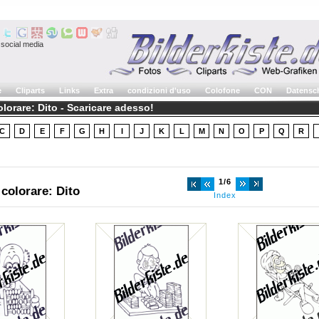
social media
e
Cliparts
Links
Extra
condizioni d'uso
Colofone
CON
Datensc
lorare: Dito - Scaricare adesso!
C
D
E
F
G
H
I
J
K
L
M
N
O
P
Q
R
1/6
 colorare: Dito
Index