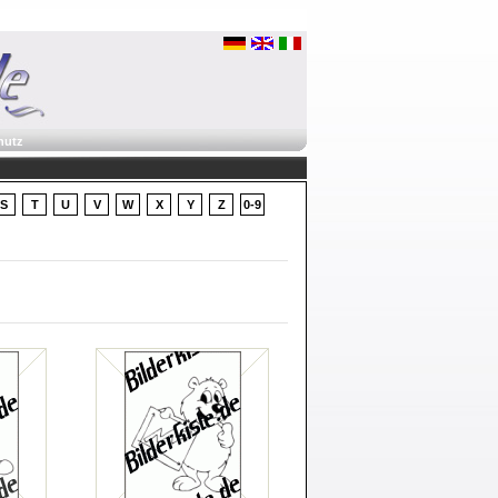
hutz
S
T
U
V
W
X
Y
Z
0-9