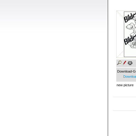
Download-G
Download
new picture