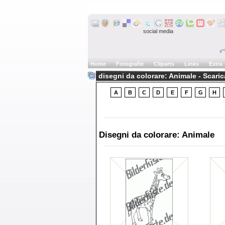
social media
Home
Fotografie
Cliparts
Links
Extra
disegni da colorare: Animale - Scari
A
B
C
D
E
F
G
H
Disegni da colorare: Animale