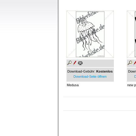
Download-Gebühr:
Kostenlos
Down
Download-Seite öffnen
D
Medusa
new p