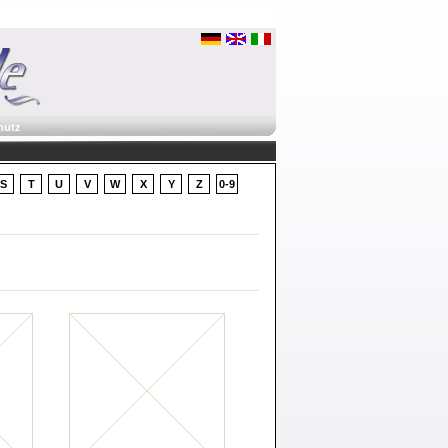
hutz
S
T
U
V
W
X
Y
Z
0-9