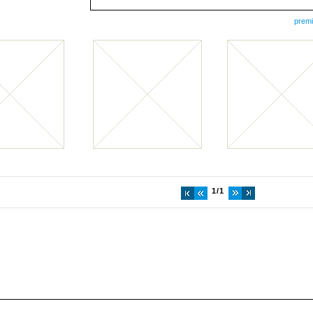
prem
1/1