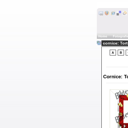
Home
Fotografi
cornice: Tort
A
B
Cornice: T