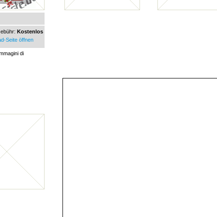
ebühr:
Kostenlos
d-Seite öffnen
mmagini di