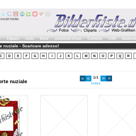
social media
e
Cliparts
Links
Extra
condizioni d'uso
Colofone
CON
Datensc
e nuziale - Scaricare adesso!
C
D
E
F
G
H
I
J
K
L
M
N
O
P
Q
R
1/1
orte nuziale
Index