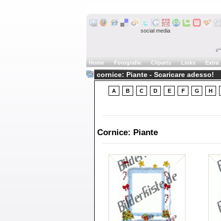
social media
Home
Fotografie
Cliparts
Links
Extra
cornice: Piante - Scaricare adesso!
A
B
C
D
E
F
G
H
Cornice: Piante