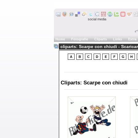
social media
Home
Fotografie
Cliparts
Links
Extra
cliparts: Scarpe con chiudi - Scarica
A
B
C
D
E
F
G
H
Cliparts: Scarpe con chiudi