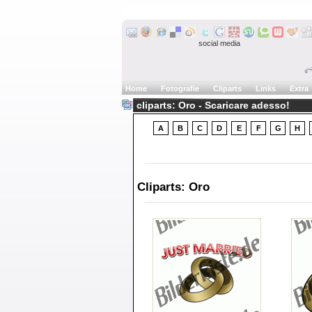
social media
Home
Fotografie
Cliparts
Links
Extra
cliparts: Oro - Scaricare adesso!
A
B
C
D
E
F
G
H
Cliparts: Oro