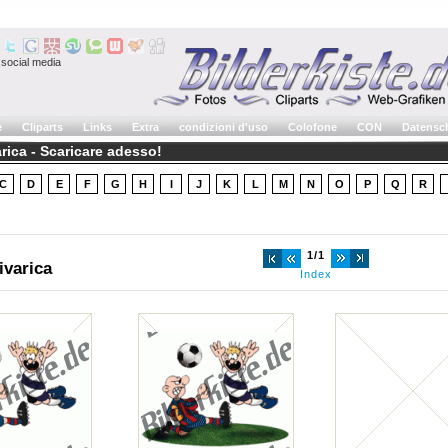
social media
e
Cliparts
Links
Extra
condizioni d'uso
Colofone
CON
Datensc
arica - Scaricare adesso!
C
D
E
F
G
H
I
J
K
L
M
N
O
P
Q
R
1/1
ivarica
Index