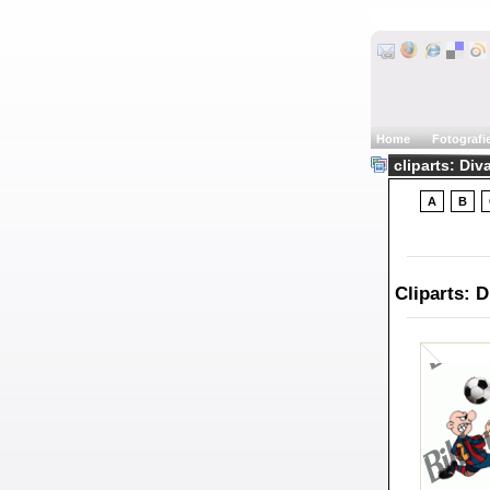
Home
Fotografi
cliparts: Div
A
B
Cliparts: D