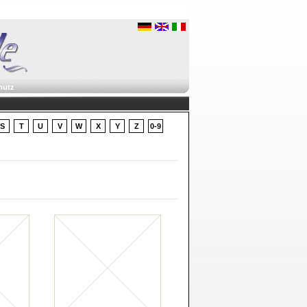
hutz
S
T
U
V
W
X
Y
Z
0-9