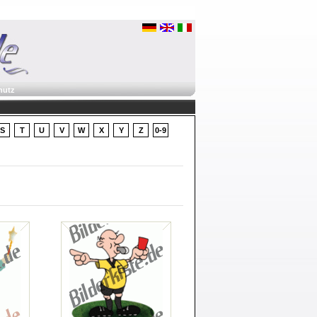
hutz
S
T
U
V
W
X
Y
Z
0-9