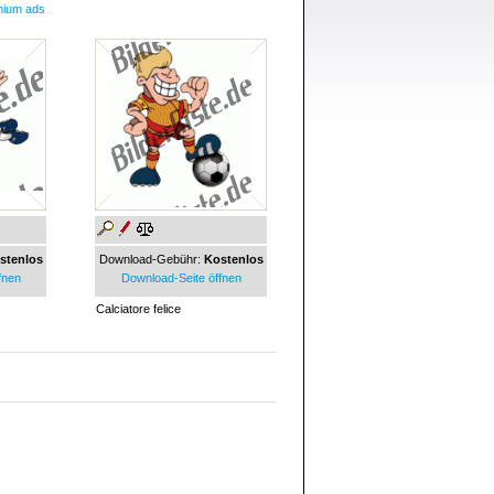
mium ads
stenlos
Download-Gebühr:
Kostenlos
fnen
Download-Seite öffnen
Calciatore felice