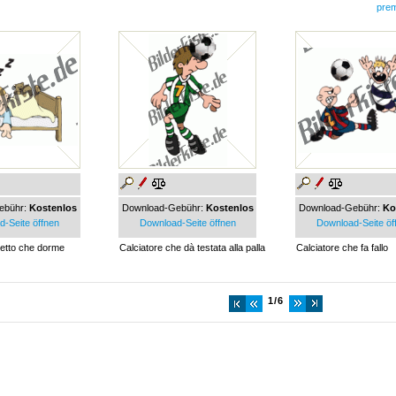
pre
ebühr:
Kostenlos
Download-Gebühr:
Kostenlos
Download-Gebühr:
Ko
-Seite öffnen
Download-Seite öffnen
Download-Seite öf
letto che dorme
Calciatore che dà testata alla palla
Calciatore che fa fallo
1/6