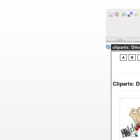
Home
Fotografi
cliparts: Dit
A
B
Cliparts: D