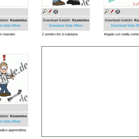
ebühr:
Kostenlos
Download-Gebühr:
Kostenlos
Download-Gebühr:
Ko
-Seite öffnen
Download-Seite öffnen
Download-Seite öf
con manubri
2 uomini che si salutano
Angelo con stella come
ebühr:
Kostenlos
-Seite öffnen
raulico apprendista