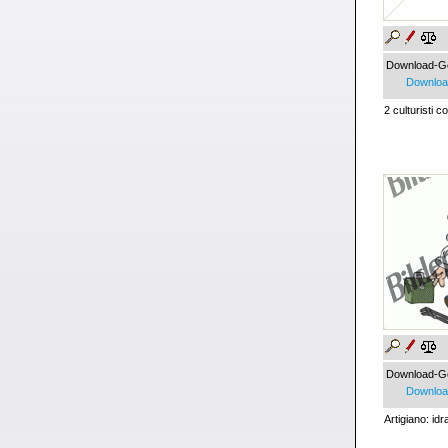
Download-G
Download
2 culturisti 
Download-G
Download
Artigiano: id