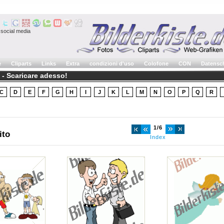
social media
e
Cliparts
Links
Extra
condizioni d'uso
Colofone
CON
Datensc
o - Scaricare adesso!
C
D
E
F
G
H
I
J
K
L
M
N
O
P
Q
R
1/6
ito
Index