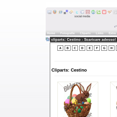
social media
Home
Fotografie
Cliparts
Links
Extra
cliparts: Cestino - Scaricare adesso!
A
B
C
D
E
F
G
H
Cliparts: Cestino