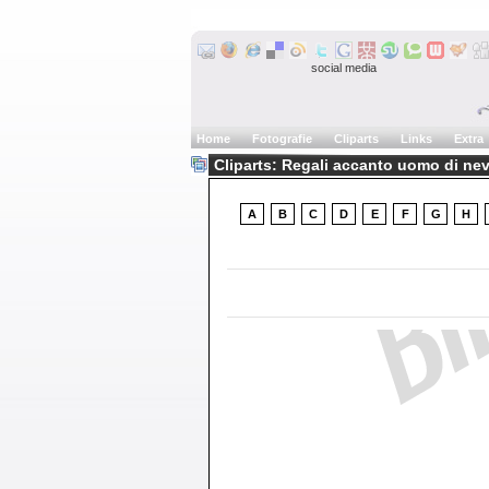
social media
Home
Fotografie
Cliparts
Links
Extra
Cliparts: Regali accanto uomo di ne
A
B
C
D
E
F
G
H