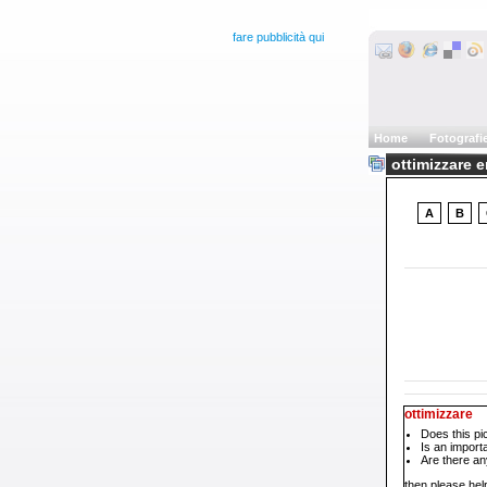
fare pubblicità qui
Home
Fotografi
ottimizzare 
A
B
ottimizzare
Does this pi
Is an impor
Are there an
then please help