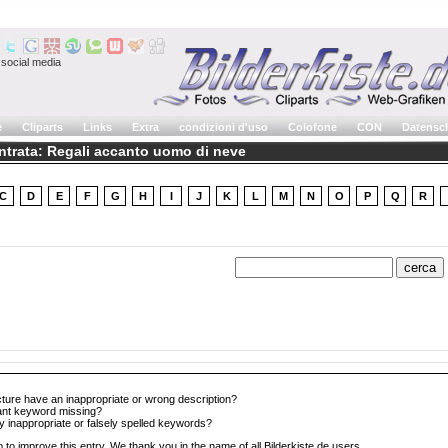
social media
e
Cliparts
Links
Extra
condizioni d'uso
Colofone
CON
Datensc
entrata: Regali accanto uomo di neve
C
D
E
F
G
H
I
J
K
L
M
N
O
P
Q
R
cture have an inappropriate or wrong description?
tant keyword missing?
y inappropriate or falsely spelled keywords?
 to improve this entry. We thank you in the name of all Bilderkiste.de users.