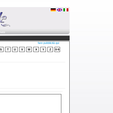
hutz
fare pubblicità qui
S
T
U
V
W
X
Y
Z
0-9