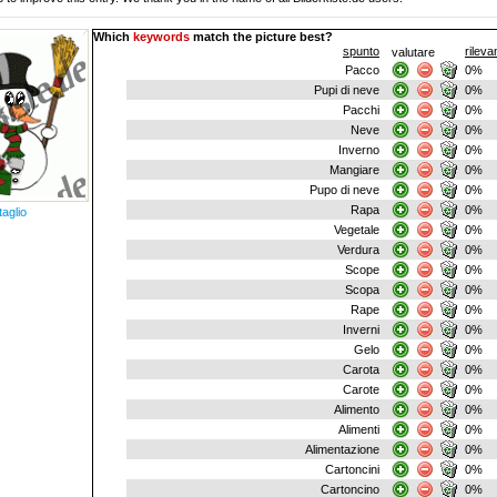
Which
keywords
match the picture best?
spunto
rilev
valutare
Pacco
0%
Pupi di neve
0%
Pacchi
0%
Neve
0%
Inverno
0%
Mangiare
0%
Pupo di neve
0%
Rapa
0%
taglio
Vegetale
0%
Verdura
0%
Scope
0%
Scopa
0%
Rape
0%
Inverni
0%
Gelo
0%
Carota
0%
Carote
0%
Alimento
0%
Alimenti
0%
Alimentazione
0%
Cartoncini
0%
Cartoncino
0%