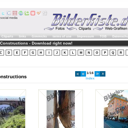
social media
Cliparts
links
Gimmicks
terms of use
Impressum
TOB
Datenschu
 Constructions - Download right now!
C
D
E
F
G
H
I
J
K
L
M
N
O
P
Q
R
1/16
nstructions
Index