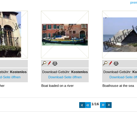
pre
ebühr:
Kostenlos
Download-Gebühr:
Kostenlos
Download-Gebühr:
Ko
-Seite öffnen
Download-Seite öffnen
Download-Seite öf
her
Boat loaded on a river
Boathouse at the sea
1/16