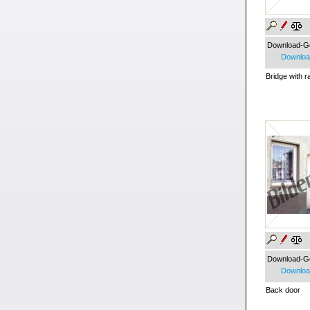
Download-G
Download
Bridge with ra
Download-G
Download
Back door