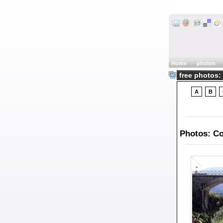
Home
photos
free photos:
A
B
Photos: Co