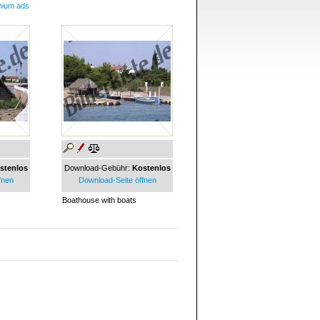
mium ads
stenlos
Download-Gebühr:
Kostenlos
fnen
Download-Seite öffnen
Boathouse with boats