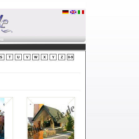
tz
S
T
U
V
W
X
Y
Z
0-9