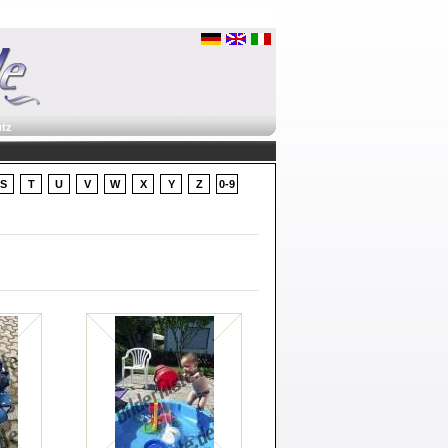
tz
S
T
U
V
W
X
Y
Z
0-9