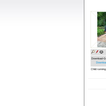
Download-G
Download
Child running