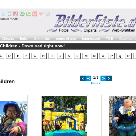
social media
Cliparts
links
Gimmicks
terms of use
Impressum
TOB
Datenschu
 Children - Download right now!
C
D
E
F
G
H
I
J
K
L
M
N
O
P
Q
R
1/3
ildren
Index