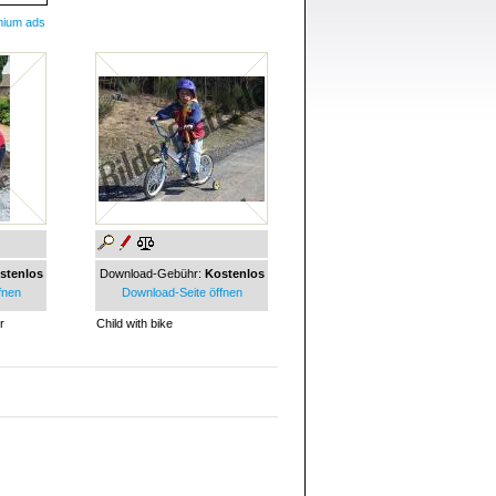
mium ads
stenlos
Download-Gebühr:
Kostenlos
fnen
Download-Seite öffnen
r
Child with bike