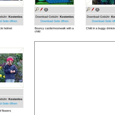
ebühr:
Kostenlos
Download-Gebühr:
Kostenlos
Download-Gebühr:
Ko
-Seite öffnen
Download-Seite öffnen
Download-Seite öf
cle helmet
Bouncy castle/moonwalk with a
Child in a buggy drinki
child
ebühr:
Kostenlos
-Seite öffnen
of flowers