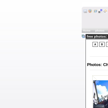
Home
photos
free photos:
A
B
Photos: Ch