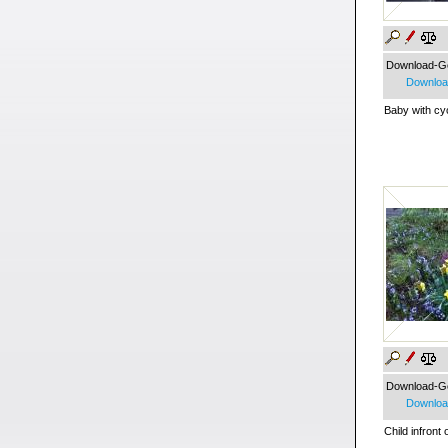
Download-G
Download
Baby with cy
Download-G
Download
Child infront 