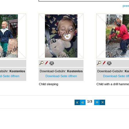
pre
ebühr:
Kostenlos
Download-Gebühr:
Kostenlos
Download-Gebühr:
Ko
-Seite öffnen
Download-Seite öffnen
Download-Seite öf
Child sleeping
Child with a drill hamme
1/3