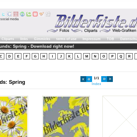
social media
Cliparts
links
Gimmicks
terms of use
Impressum
TOB
Datenschu
unds: Spring - Download right now!
C
D
E
F
G
H
I
J
K
L
M
N
O
P
Q
R
1/1
ds: Spring
Index