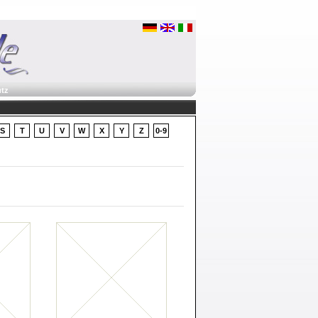
tz
S
T
U
V
W
X
Y
Z
0-9