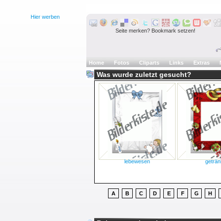
Hier werben
Seite merken? Bookmark setzen!
Home
Fotos
Cliparts
Links
Extras
Was wurde zuletzt gesucht?
lebewesen
geträn
A
B
C
D
E
F
G
H