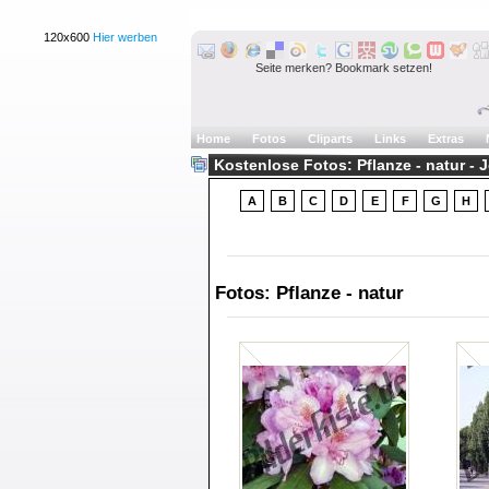
120x600
Hier werben
Seite merken? Bookmark setzen!
Home
Fotos
Cliparts
Links
Extras
Kostenlose Fotos: Pflanze - natur - 
A
B
C
D
E
F
G
H
Fotos: Pflanze - natur