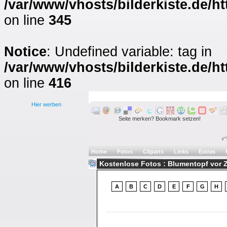
/var/www/vhosts/bilderkiste.de/ht
on line
345
Notice
: Undefined variable: tag in
/var/www/vhosts/bilderkiste.de/ht
on line
416
Hier werben
Seite merken? Bookmark setzen!
Home
Fotos
Cliparts
Links
Extras
Kostenlose Fotos : Blumentopf vor 
A
B
C
D
E
F
G
H