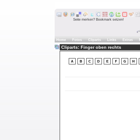
Seite merken? Bookmark setzen!
Home
Fotos
Cliparts
Links
Extras
Cliparts: Finger oben rechts
A
B
C
D
E
F
G
H